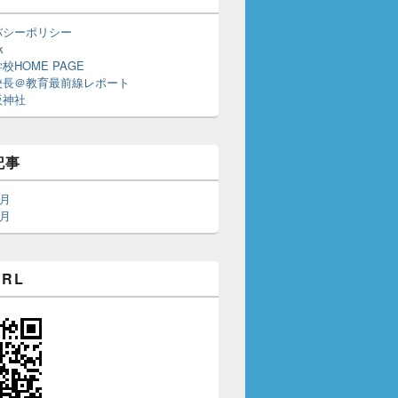
バシーポリシー
k
校HOME PAGE
校長＠教育最前線レポート
阪神社
記事
5月
4月
RL