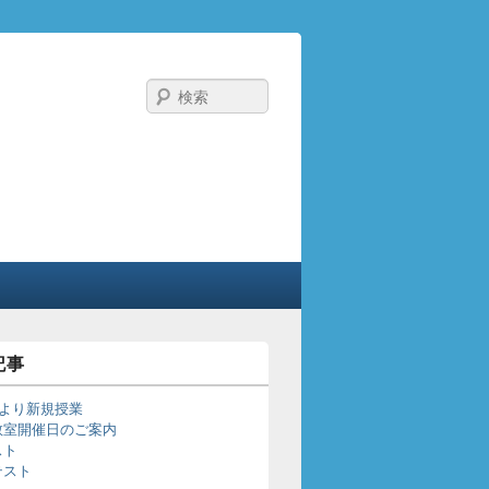
検
索
記事
日より新規授業
教室開催日のご案内
スト
テスト