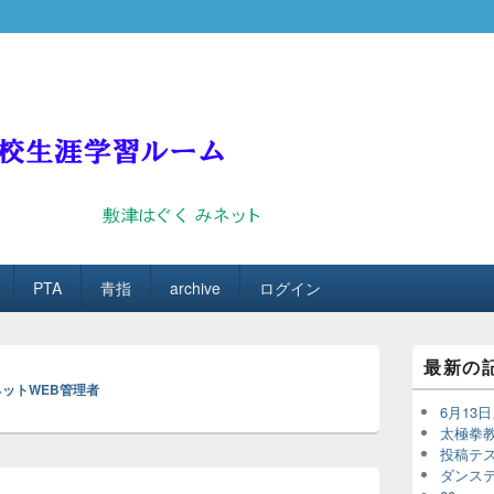
涯学習ルーム
ップ
ップ
PTA
青指
archive
ログイン
最新の
ットWEB管理者
6月13
太極拳
投稿テ
ダンス