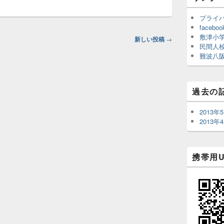
プライ
faceboo
敷津小学
新しい投稿
→
民間人
難波八
過去の
2013年
2013年
携帯用U